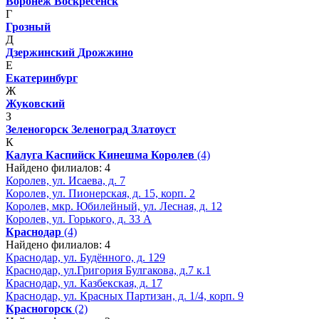
Воронеж
Воскресенск
Г
Грозный
Д
Дзержинский
Дрожжино
Е
Екатеринбург
Ж
Жуковский
З
Зеленогорск
Зеленоград
Златоуст
К
Калуга
Каспийск
Кинешма
Королев
(4)
Найдено филиалов: 4
Королев, ул. Исаева, д. 7
Королев, ул. Пионерская, д. 15, корп. 2
Королев, мкр. Юбилейный, ул. Лесная, д. 12
Королев, ул. Горького, д. 33 А
Краснодар
(4)
Найдено филиалов: 4
Краснодар, ул. Будённого, д. 129
Краснодар, ул.Григория Булгакова, д.7 к.1
Краснодар, ул. Казбекская, д. 17
Краснодар, ул. Красных Партизан, д. 1/4, корп. 9
Красногорск
(2)