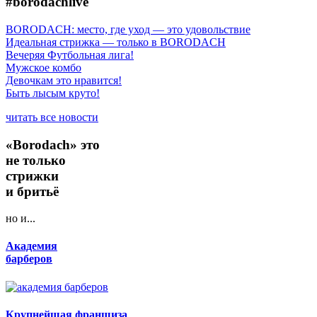
#borodachlive
BORODACH: место, где уход — это удовольствие
Идеальная стрижка — только в BORODACH
Вечеряя Футбольная лига!
Мужское комбо
Девочкам это нравится!
Быть лысым круто!
читать все новости
«Borodach» это
не только
стрижки
и бритьё
но и...
Академия
барберов
Крупнейшая франшиза