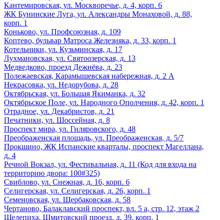
Кантемировская, ул. Москворечье, д. 4, корп. 6
ЖК Бунинские Луга, ул. Александры Монаховой, д. 88,
корп. 1
Коньково, ул. Профсоюзная, д. 109
Коптево, бульвар Матроса Железняка, д. 33, корп. 1
Котельники, ул. Кузьминская, д. 17
Лухмановская, ул. Святоозерская, д. 13
Медведково, проезд Дежнёва, д. 23
Полежаевская, Карамышевская набережная, д. 2 А
Некрасовка, ул. Недорубова, д. 28
Октябрьская, ул. Большая Якиманка, д. 32
Октябрьское Поле, ул. Народного Ополчения, д. 42, корп. 1
Отрадное, ул. Декабристов, д. 21
Печатники, ул. Шоссейная, д. 8
Проспект мира, ул. Гиляровского, д. 48
Преображенская площадь, ул. Преображенская, д. 5/7
Прокшино, ЖК Испанские кварталы, проспект Магеллана,
д. 4
Речной Вокзал, ул. Фестивальная, д. 11 (Код для входа на
территорию двора: 100#325)
Свиблово, ул. Снежная, д. 16, корп. 6
Селигерская, ул. Селигерская, д. 26, корп. 1
Семеновская, ул. Щербаковская, д. 58
Чертаново, Балаклавский проспект, вл. 5 а, стр. 12, этаж 2
Шелепиха, Шмитовский проезд, д. 39, корп. 1