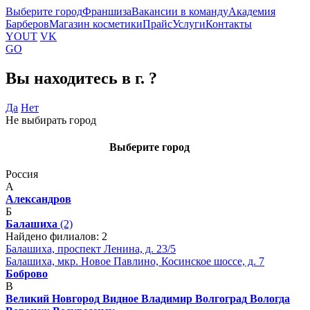
Выберите город
Франшиза
Вакансии в команду
Академия
Барберов
Магазин косметики
Прайс
Услуги
Контакты
YOUT
VK
GO
Вы находитесь в г.
?
Да
Нет
Не выбирать город
Выберите город
Россия
А
Александров
Б
Балашиха
(2)
Найдено филиалов: 2
Балашиха, проспект Ленина, д. 23/5
Балашиха, мкр. Новое Павлино, Косинское шоссе, д. 7
Боброво
В
Великий Новгород
Видное
Владимир
Волгоград
Вологда