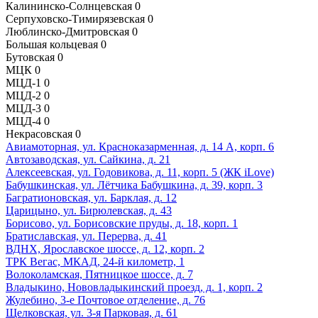
Калининско-Солнцевская
0
Серпуховско-Тимирязевская
0
Люблинско-Дмитровская
0
Большая кольцевая
0
Бутовская
0
МЦК
0
МЦД-1
0
МЦД-2
0
МЦД-3
0
МЦД-4
0
Некрасовская
0
Авиамоторная, ул. Красноказарменная, д. 14 А, корп. 6
Автозаводская, ул. Сайкина, д. 21
Алексеевская, ул. Годовикова, д. 11, корп. 5 (ЖК iLove)
Бабушкинская, ул. Лётчика Бабушкина, д. 39, корп. 3
Багратионовская, ул. Барклая, д. 12
Царицыно, ул. Бирюлевская, д. 43
Борисово, ул. Борисовские пруды, д. 18, корп. 1
Братиславская, ул. Перерва, д. 41
ВДНХ, Ярославское шоссе, д. 12, корп. 2
ТРК Вегас, МКАД, 24-й километр, 1
Волоколамская, Пятницкое шоссе, д. 7
Владыкино, Нововладыкинский проезд, д. 1, корп. 2
Жулебино, 3-е Почтовое отделение, д. 76
Щелковская, ул. 3-я Парковая, д. 61