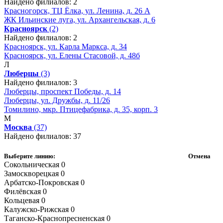
Найдено филиалов: 2
Красногорск, ТЦ Ёлка, ул. Ленина, д. 26 А
ЖК Ильинские луга, ул. Архангельская, д. 6
Красноярск
(2)
Найдено филиалов: 2
Красноярск, ул. Карла Маркса, д. 34
Красноярск, ул. Елены Стасовой, д. 48б
Л
Люберцы
(3)
Найдено филиалов: 3
Люберцы, проспект Победы, д. 14
Люберцы, ул. Дружбы, д. 11/26
Томилино, мкр. Птицефабрика, д. 35, корп. 3
М
Москва
(37)
Найдено филиалов: 37
Выберите линию:
Отмена
Сокольническая
0
Замоскворецкая
0
Арбатско-Покровская
0
Филёвская
0
Кольцевая
0
Калужско-Рижская
0
Таганско-Краснопресненская
0